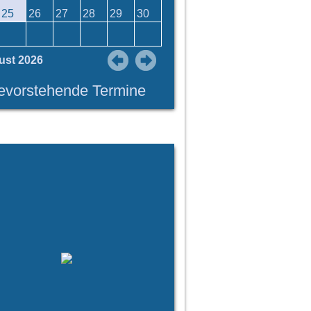
25
26
27
28
29
30
ust 2026
evorstehende Termine