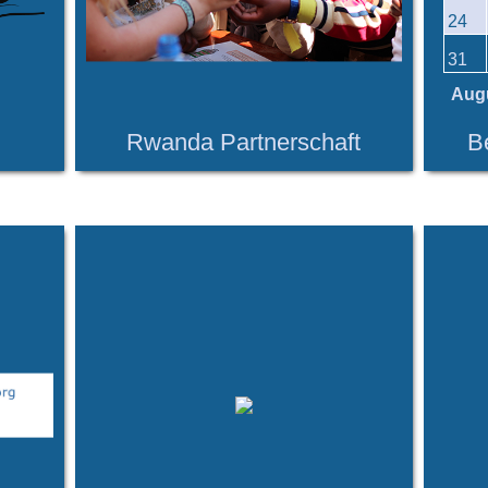
24
31
Aug
Rwanda Partnerschaft
B