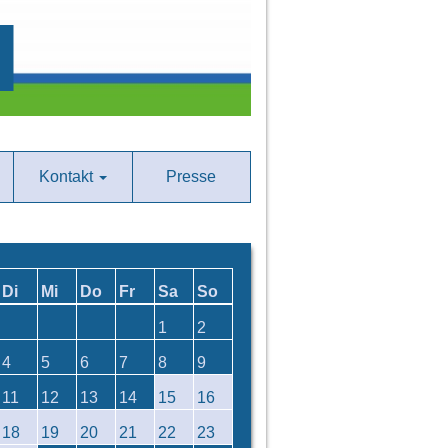
Kontakt
Presse
Di
Mi
Do
Fr
Sa
So
1
2
4
5
6
7
8
9
11
12
13
14
15
16
18
19
20
21
22
23