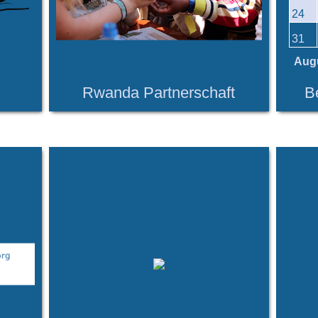
24
31
Aug
Rwanda Partnerschaft
B