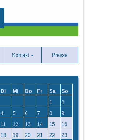
Kontakt
Presse
Di
Mi
Do
Fr
Sa
So
1
2
4
5
6
7
8
9
11
12
13
14
15
16
18
19
20
21
22
23