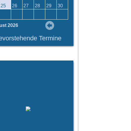
25
26
27
28
29
30
ust 2026
evorstehende Termine